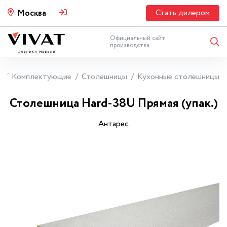
Стать дилером
Москва
Официальный сайт
производства
я
Комплектующие
Столешницы
Кухонные столешницы
Столешница Hard-38U Прямая (упак.)
Антарес