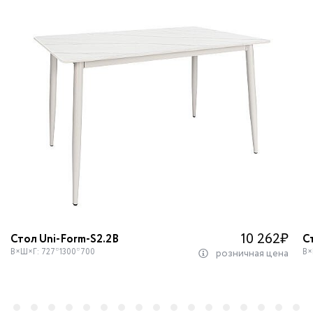
10 262
₽
Стол Uni-Form-S2.2B
С
В×Ш×Г: 727*1300*700
В×
розничная цена