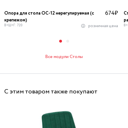
674
₽
Опора для стола OC-12 нерегулируемая (с
С
крепежом)
р
В×Ш×Г: 720
В×
розничная цена
Все модули Столы
С этим товаром также покупают