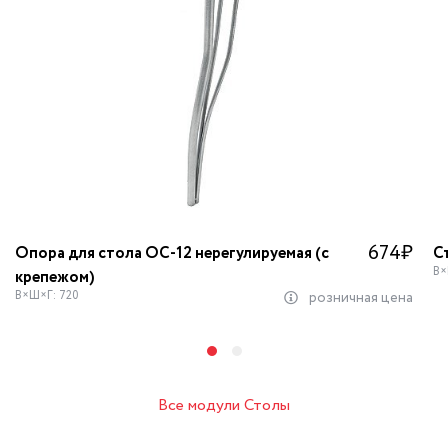
674
₽
Опора для стола OC-12 нерегулируемая (с
С
В×
крепежом)
В×Ш×Г: 720
розничная цена
Все модули Столы