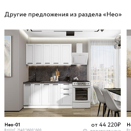
Другие предложения из раздела «Нео»
от 44 220
₽
Нео-01
Н
В×Ш×Г: 2140*1600*600
В×
розничная цена