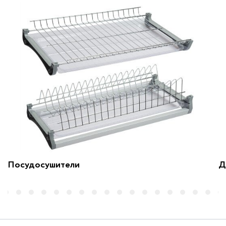
Посудосушители
Д