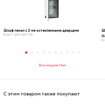
Шкаф пенал с 2-мя остекленными дверцами
Ш
В×Ш×Г: 2336*400*578
Н
В×
Все модули Нео
С этим товаром также покупают