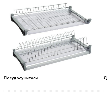
Посудосушители
Д