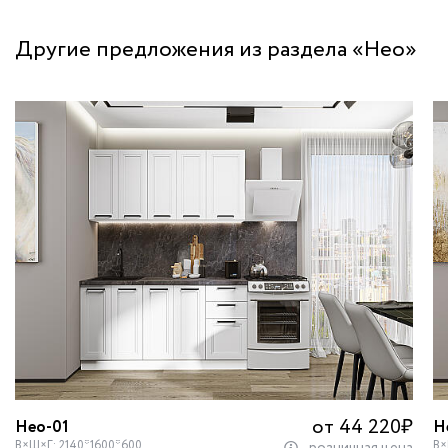
Другие предложения из раздела «Нео»
от 44 220
₽
Нео-01
Н
В×Ш×Г: 2140*1600*600
В×
розничная цена