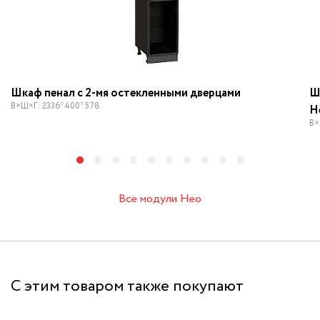
Шкаф пенал с 2-мя остекленными дверцами
Ш
В×Ш×Г: 2336*400*578
Н
В×
Все модули Нео
С этим товаром также покупают