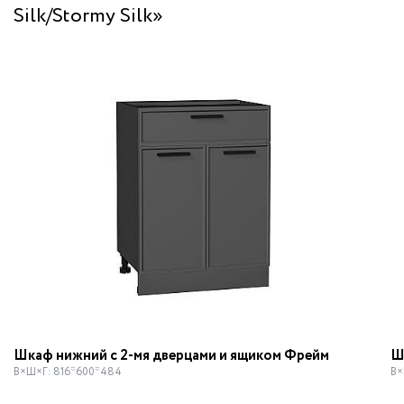
Silk/Stormy Silk»
Шкаф нижний с 2-мя дверцами и ящиком Фрейм
Ш
В×Ш×Г: 816*600*484
В×