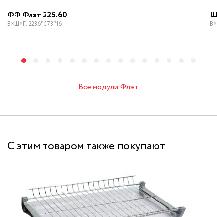
ФФ Флэт 225.60
Ш
В×Ш×Г: 2236*573*16
В×
Все модули Флэт
С этим товаром также покупают