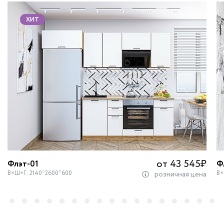
ХИТ
от 43 545
₽
Флэт-01
Ф
В×Ш×Г: 2140*2600*600
В×
розничная цена