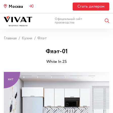
Стать дилером
Москва
Официальный сайт
производства
Главная
Кухни
Флэт
Флэт-01
White In 2S
хит