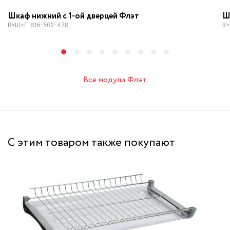
Шкаф нижний с 1-ой дверцей Флэт
Ш
В×Ш×Г: 816*500*478
В×
Все модули Флэт
С этим товаром также покупают