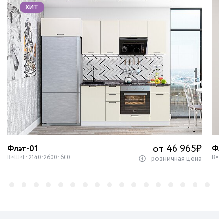
ХИТ
от 46 965
₽
Флэт-01
Ф
В×Ш×Г: 2140*2600*600
В×
розничная цена