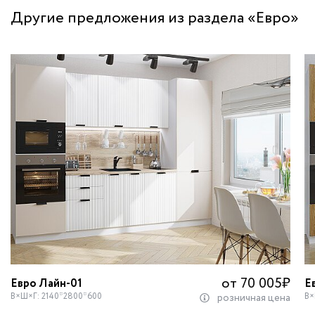
Другие предложения из раздела «Евро»
от 70 005
₽
Евро Лайн-01
Е
В×Ш×Г: 2140*2800*600
В×
розничная цена