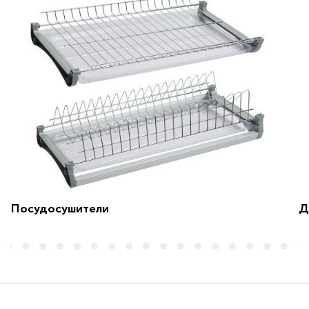
Посудосушители
Д