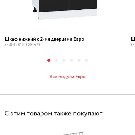
Шкаф нижний с 2-мя дверцами Евро
Ш
В×Ш×Г: 816*800*478
В×
Все модули Евро
С этим товаром также покупают