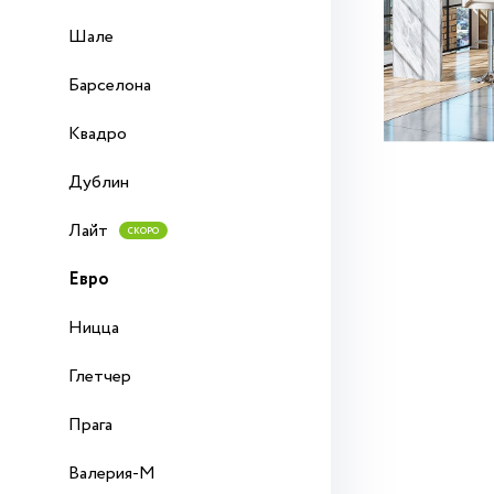
Шале
Барселона
Квадро
Дублин
Лайт
СКОРО
Евро
Ницца
Глетчер
Прага
Валерия-М