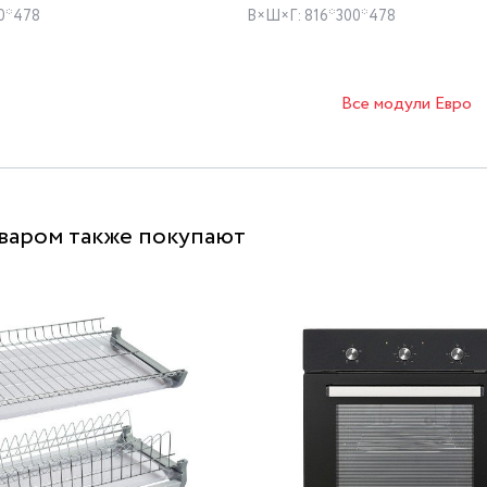
0*478
В×Ш×Г: 816*300*478
Все модули Евро
оваром также покупают