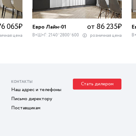
76 065
₽
от 86 235
₽
Евро Лайн-01
Е
В×Ш×Г: 2140*2800*600
В
ичная цена
розничная цена
КОНТАКТЫ
Стать дилером
Наш адрес и телефоны
Письмо директору
Поставщикам