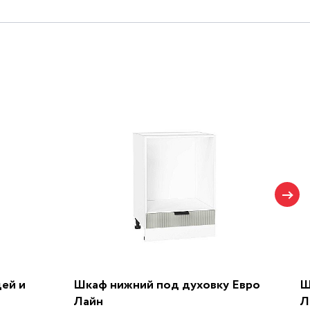
цей и
Шкаф нижний под духовку Евро
Ш
Лайн
Л