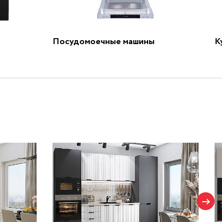
Посудомоечные машины
К