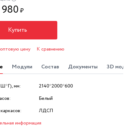
3 980
₽
Купить
 оптовую цену
К сравнению
е
Модули
Состав
Документы
3D модель
*Ш*Г), мм:
2140*2000*600
асов:
Белый
каркасов:
ЛДСП
ельная информация