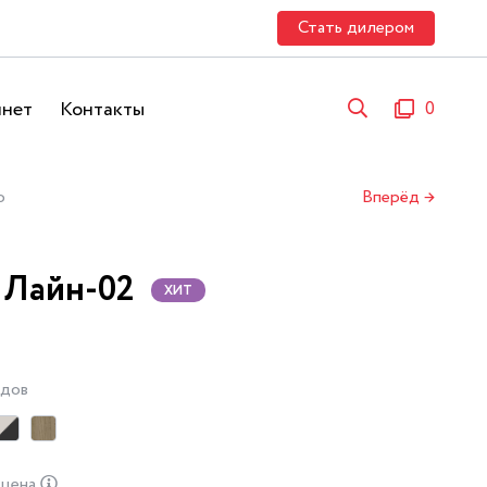
Стать дилером
инет
Контакты
0
о
Вперёд →
 Лайн-02
ХИТ
адов
 цена