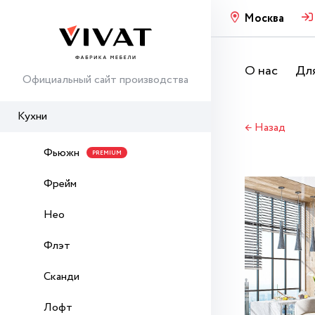
Москва
О нас
Для
Официальный сайт производства
Кухни
← Назад
Фьюжн
PREMIUM
Фрейм
Нео
Флэт
Сканди
Лофт