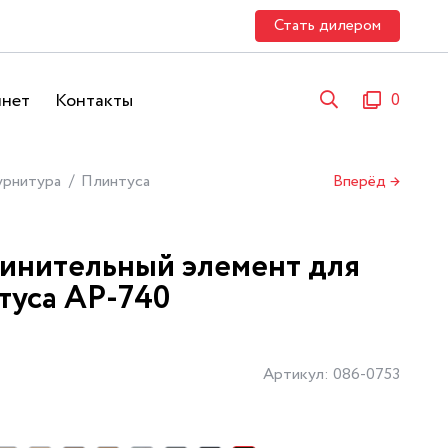
Стать дилером
инет
Контакты
0
урнитура
Плинтуса
Вперёд →
инительный элемент для
туса АР-740
Артикул: 086-0753