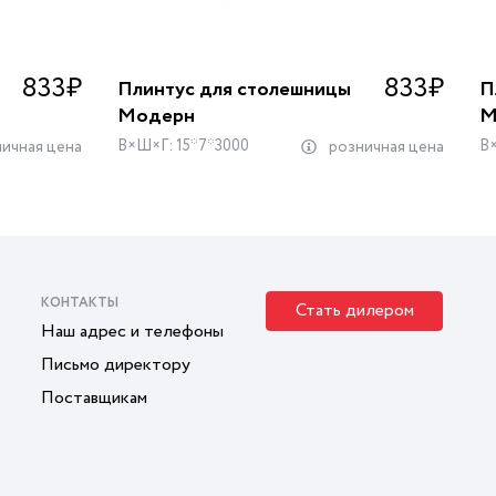
833
₽
833
₽
Плинтус для столешницы
П
Модерн
М
В×Ш×Г: 15*7*3000
В×
ичная цена
розничная цена
КОНТАКТЫ
Стать дилером
Наш адрес и телефоны
Письмо директору
Поставщикам