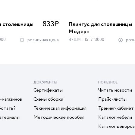
833
₽
я столешницы
Плинтус для столешницы
Модерн
000
В×Ш×Г: 15*7*3000
розничная цена
розн
ДОКУМЕНТЫ
ПОЛЕЗНОЕ
Сертификаты
Читать новости
-магазинов
Схемы сборки
Прайс-листы
ботать?
Техническая информация
Тренинг-кабинет
атериалы
Методические пособия
Каталог мебели
Каталог декоров