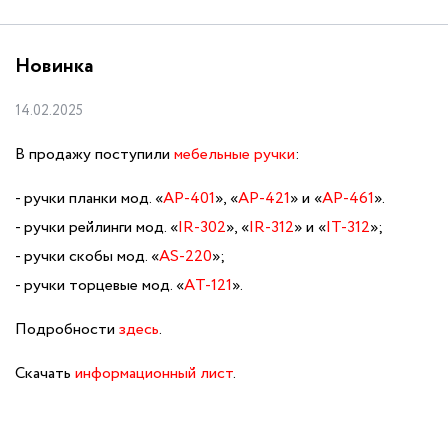
Новинка
14.02.2025
В продажу поступили
мебельные ручки
:
ручки планки мод. «
AP
-401
», «
AP
-421
» и «
AP
-461
».
ручки рейлинги мод. «
IR
-302
», «
IR
-312
» и «
IT
-312
»;
ручки скобы мод. «
AS-220
»;
ручки торцевые мод. «
A
Т-121
».
Подробности
здесь
.
Скачать
информационный лист
.