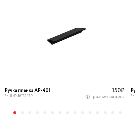
150
₽
Ручка планка AP-401
Р
В×Ш×Г: 16*32*79
В×
розничная цена