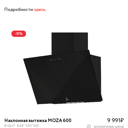
Подробности
здесь
.
-15%
9 991
₽
Наклонная вытяжка MOZA 600
В×Ш×Г: 848*595*262
розничная цена