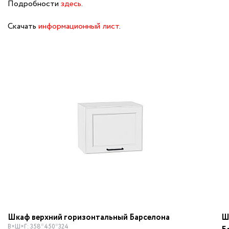
Подробности
здесь
.
Скачать
информационный лист
.
Шкаф верхний горизонтальный Барселона
Ш
В×Ш×Г: 358*450*324