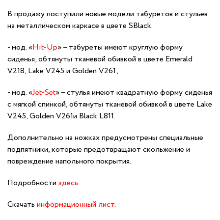
В продажу поступили новые модели табуретов и стульев
на металлическом каркасе в цвете SBlack.
мод. «
Hit-Up
» – табуреты имеют круглую форму
сиденья, обтянуты тканевой обивкой в цвете Emerald
V218, Lake V245 и Golden V261;
мод. «
Jet-Set
» – стулья имеют квадратную форму сиденья
с мягкой спинкой, обтянуты тканевой обивкой в цвете Lake
V245, Golden V261и Black L811.
Дополнительно на ножках предусмотрены специальные
подпятники, которые предотвращают скольжение и
повреждение напольного покрытия.
Подробности
здесь
.
Скачать
информационный лист
.