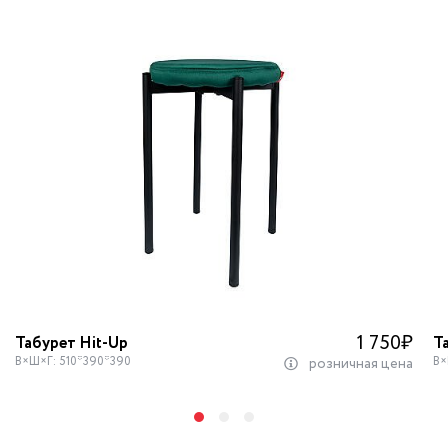
1 750
₽
Табурет Hit-Up
Т
В×Ш×Г: 510*390*390
В×
розничная цена