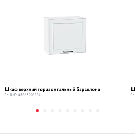
Шкаф верхний горизонтальный Барселона
Ш
В×Ш×Г: 458*500*324
В×