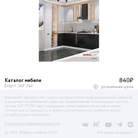
840
₽
Каталог мебели
В×Ш×Г: 305*240
розничная цена
Внимание! Данный сайт носит исключительно информационный характер
и не является публичной офертой, определяемой положениями части 2
статьи 437 ГК РФ. Цвет продукции, представленной на сайте может
отличаться от реального, в связи с различными настройками ваших
устройств для просмотра.
Политика конфиденциальности
© 2026. Фабрика мебели VIVAT
Все права защищены.