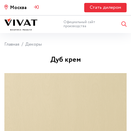
Стать дилером
Москва
Официальный сайт
производства
Главная
Декоры
Дуб крем