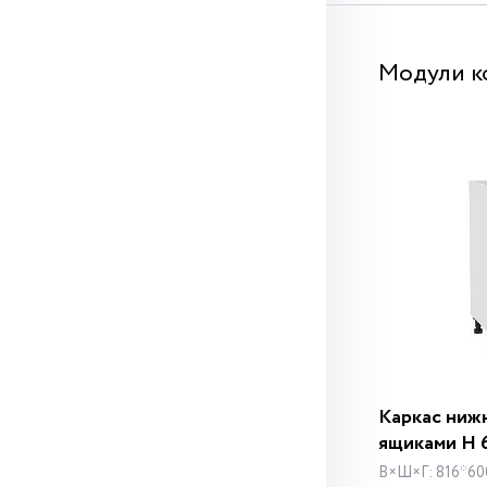
Модули к
Каркас нижн
ящиками Н 
В×Ш×Г: 816*60