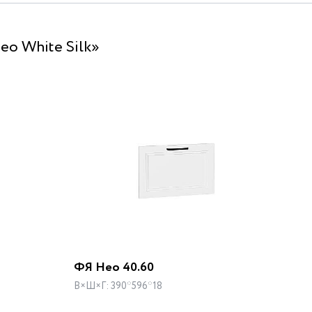
о White Silk»
ФЯ Нео 40.60
В×Ш×Г: 390*596*18