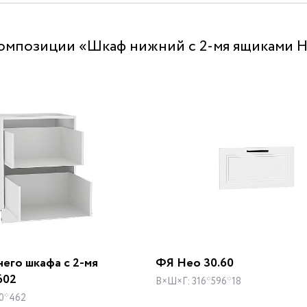
омпозиции «Шкаф нижний с 2-мя ящиками Не
его шкафа с 2-мя
ФЯ Нео 30.60
602
В×Ш×Г: 316*596*18
0*462