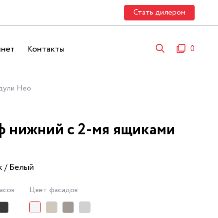
Стать дилером
инет
Контакты
0
ули Нео
 нижний с 2-мя ящиками
k / Белый
асов
Цвет фасадов