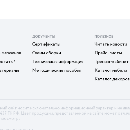
ДОКУМЕНТЫ
ПОЛЕЗНОЕ
Сертификаты
Читать новости
-магазинов
Схемы сборки
Прайс-листы
ботать?
Техническая информация
Тренинг-кабинет
атериалы
Методические пособия
Каталог мебели
Каталог декоров
ный сайт носит исключительно информационный характер и не яв
 437 ГК РФ. Цвет продукции, представленной на сайте может отлича
 просмотра.
фиденциальности