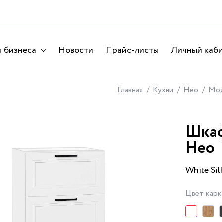
 бизнеса
Новости
Прайс-листы
Личный каб
Главная
Кухни
Нео
Мод
Шкаф
Нео
White Sil
Цвет карк