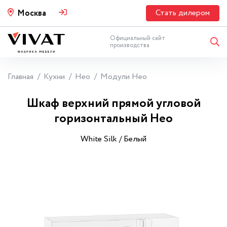
Стать дилером
Москва
Официальный сайт
производства
Главная
Кухни
Нео
Модули Нео
Шкаф верхний прямой угловой
горизонтальный Нео
White Silk / Белый