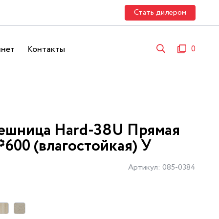
Стать дилером
инет
Контакты
0
ешница Hard-38U Прямая
*600 (влагостойкая) У
Артикул: 085-0384