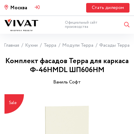
Стать дилером
Москва
Официальный сайт
производства
Главная
Кухни
Терра
Модули Терра
Фасады Терра
Комплект фасадов Терра для каркаса
Ф-46НМDL ШП606НМ
Ваниль Софт
Sale