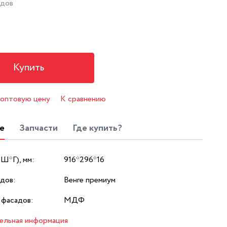
адов
Купить
 оптовую цену
К сравнению
е
Запчасти
Где купить?
*Ш*Г), мм:
916*296*16
дов:
Венге премиум
 фасадов:
МДФ
ельная информация