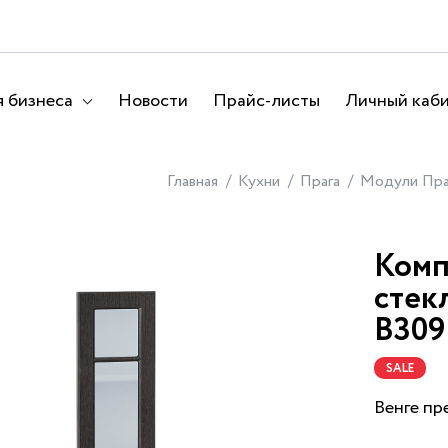
 бизнеса
Новости
Прайс-листы
Личный каб
Главная
Кухни
Прага
Модули Пра
Комп
стек
В309
SALE
Венге пр