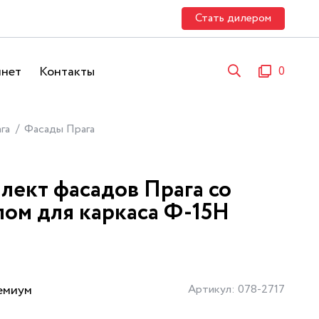
Стать дилером
инет
Контакты
0
га
Фасады Прага
лект фасадов Прага со
лом для каркаса Ф-15Н
емиум
Артикул: 078-2717