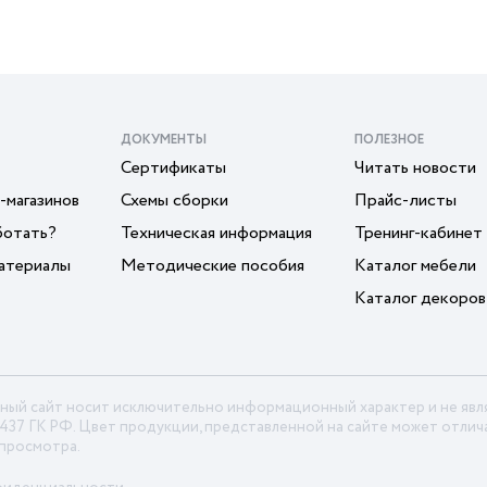
ДОКУМЕНТЫ
ПОЛЕЗНОЕ
Сертификаты
Читать новости
-магазинов
Схемы сборки
Прайс-листы
ботать?
Техническая информация
Тренинг-кабинет
атериалы
Методические пособия
Каталог мебели
Каталог декоров
ный сайт носит исключительно информационный характер и не яв
 437 ГК РФ. Цвет продукции, представленной на сайте может отлича
 просмотра.