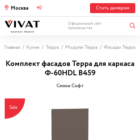
Стать дилером
Москва
Официальный сайт
производства
Главная
Кухни
Терра
Модули Терра
Фасады Терра
Комплект фасадов Терра для каркаса
Ф-60НDL В459
Смоки Софт
Sale