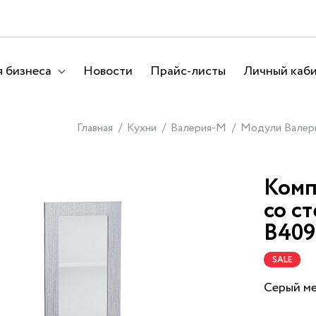
 бизнеса
Новости
Прайс-листы
Личный каб
Главная
Кухни
Валерия-М
Модули Валер
Комп
со с
В409
SALE
Серый ме