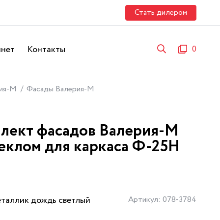
Стать дилером
инет
Контакты
0
ия-М
Фасады Валерия-М
лект фасадов Валерия-М
теклом для каркаса Ф-25Н
таллик дождь светлый
Артикул: 078-3784