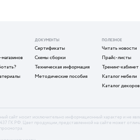
ДОКУМЕНТЫ
ПОЛЕЗНОЕ
Сертификаты
Читать новости
-магазинов
Схемы сборки
Прайс-листы
ботать?
Техническая информация
Тренинг-кабинет
атериалы
Методические пособия
Каталог мебели
Каталог декоров
ный сайт носит исключительно информационный характер и не яв
 437 ГК РФ. Цвет продукции, представленной на сайте может отлича
 просмотра.