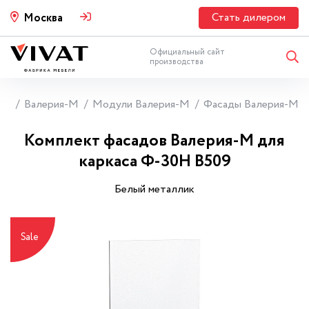
Стать дилером
Москва
Официальный сайт
производства
ни
Валерия-М
Модули Валерия-М
Фасады Валерия-М
Комплект фасадов Валерия-М для
каркаса Ф-30Н В509
Белый металлик
Sale