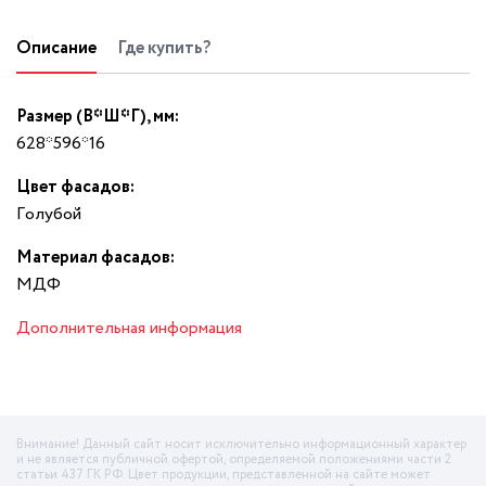
Описание
Где купить?
Размер (В*Ш*Г), мм:
628*596*16
Цвет фасадов:
Гoлyбoй
Материал фасадов:
МДФ
Дополнительная информация
Внимание! Данный сайт носит исключительно информационный характер
и не является публичной офертой, определяемой положениями части 2
статьи 437 ГК РФ. Цвет продукции, представленной на сайте может