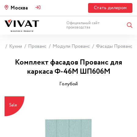
Стать дилером
Москва
Официальный сайт
производства
ая
Кухни
Прованс
Модули Прованс
Фасады Прованс
Комплект фасадов Прованс для
каркаса Ф-46М ШП606М
Гoлyбoй
Sale