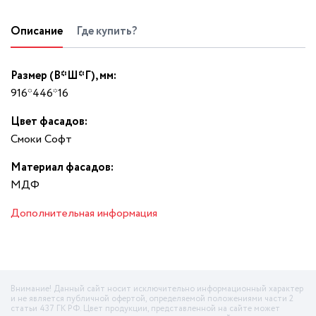
Описание
Где купить?
Размер (В*Ш*Г), мм:
916*446*16
Цвет фасадов:
Смоки Софт
Материал фасадов:
МДФ
Дополнительная информация
Внимание! Данный сайт носит исключительно информационный характер
и не является публичной офертой, определяемой положениями части 2
статьи 437 ГК РФ. Цвет продукции, представленной на сайте может