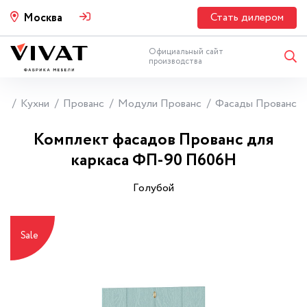
Стать дилером
Москва
Официальный сайт
производства
ая
Кухни
Прованс
Модули Прованс
Фасады Прованс
Комплект фасадов Прованс для
каркаса ФП-90 П606Н
Гoлyбoй
Sale