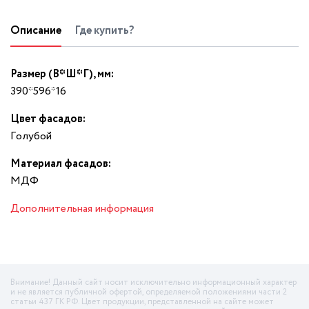
Описание
Где купить?
Размер (В*Ш*Г), мм:
390*596*16
Цвет фасадов:
Гoлyбoй
Материал фасадов:
МДФ
Дополнительная информация
Внимание! Данный сайт носит исключительно информационный характер
и не является публичной офертой, определяемой положениями части 2
статьи 437 ГК РФ. Цвет продукции, представленной на сайте может