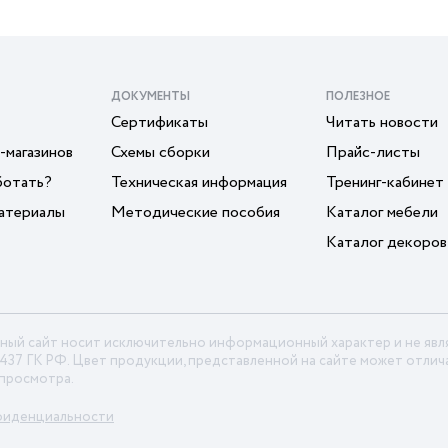
ДОКУМЕНТЫ
ПОЛЕЗНОЕ
Сертификаты
Читать новости
-магазинов
Схемы сборки
Прайс-листы
ботать?
Техническая информация
Тренинг-кабинет
атериалы
Методические пособия
Каталог мебели
Каталог декоров
ный сайт носит исключительно информационный характер и не яв
 437 ГК РФ. Цвет продукции, представленной на сайте может отлича
 просмотра.
фиденциальности