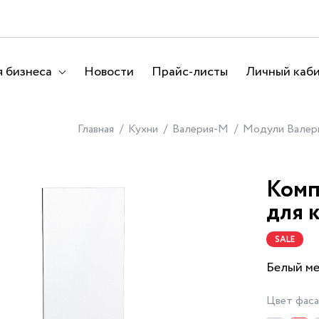
 бизнеса
Новости
Прайс-листы
Личный каб
Главная
Кухни
Валерия-М
Модули Валер
Комп
для 
SALE
Белый м
Цвет фас