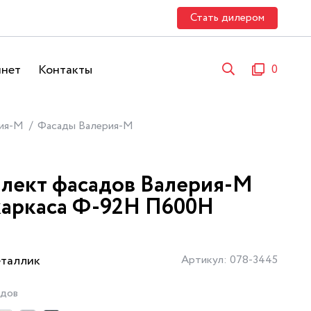
Стать дилером
инет
Контакты
0
ия-М
Фасады Валерия-М
лект фасадов Валерия-М
каркаса Ф-92Н П600Н
еталлик
Артикул: 078-3445
адов