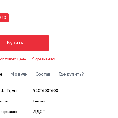
920
Купить
 оптовую цену
К сравнению
е
Модули
Состав
Где купить?
*Ш*Г), мм:
920*600*600
асов:
Белый
каркасов:
ЛДСП