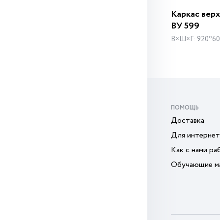
Каркас верх
ВУ 599
В×Ш×Г: 920*6
ПОМОЩЬ
Доставка
Для интернет
Как с нами ра
Обучающие м