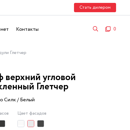
Стать дилером
инет
Контакты
0
ули Глетчер
 верхний угловой
кленный Глетчер
о Силк / Белый
асов
Цвет фасадов