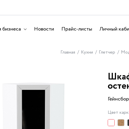
 бизнеса
Новости
Прайс-листы
Личный каб
Главная
Кухни
Глетчер
Мод
Шкаф
осте
Гейнсбор
Цвет карк