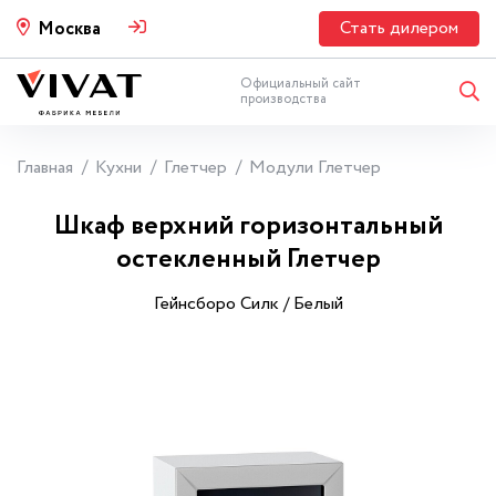
Стать дилером
Москва
Официальный сайт
производства
Главная
Кухни
Глетчер
Модули Глетчер
Шкаф верхний горизонтальный
остекленный Глетчер
Гейнсборо Силк / Белый