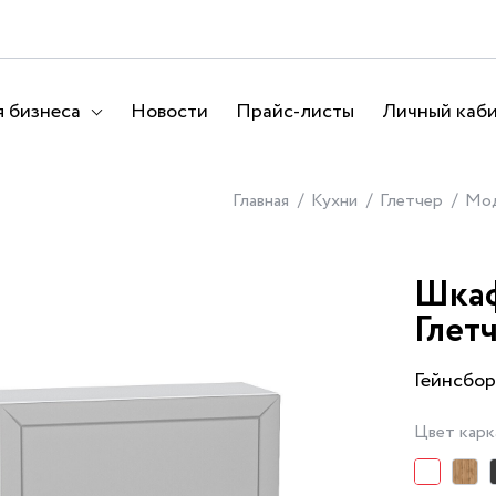
 бизнеса
Новости
Прайс-листы
Личный каб
Главная
Кухни
Глетчер
Мод
Шкаф
Глет
Гейнсбор
Цвет карк