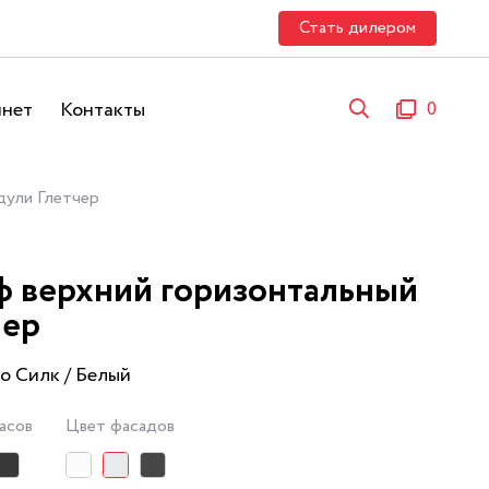
Стать дилером
инет
Контакты
0
ули Глетчер
 верхний горизонтальный
чер
о Силк / Белый
асов
Цвет фасадов