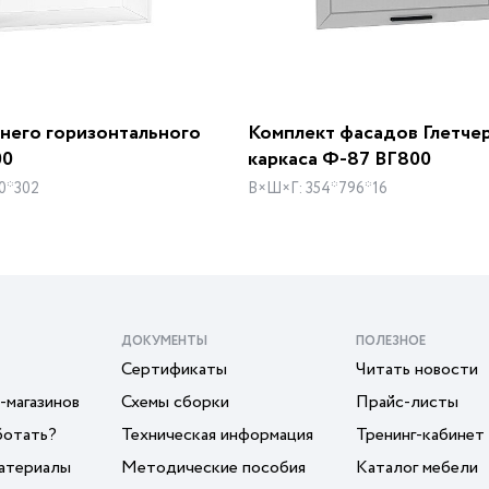
хнего горизонтального
Комплект фасадов Глетче
00
каркаса Ф-87 ВГ800
0*302
В×Ш×Г: 354*796*16
ДОКУМЕНТЫ
ПОЛЕЗНОЕ
Сертификаты
Читать новости
-магазинов
Схемы сборки
Прайс-листы
ботать?
Техническая информация
Тренинг-кабинет
атериалы
Методические пособия
Каталог мебели