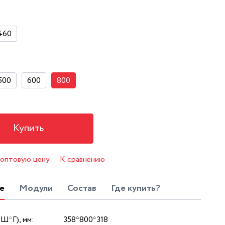
460
500
600
800
Купить
 оптовую цену
К сравнению
е
Модули
Состав
Где купить?
*Ш*Г), мм:
358*800*318