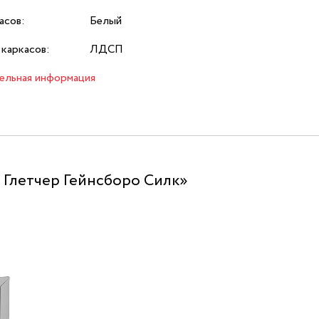
асов:
Белый
каркасов:
ЛДСП
ельная информация
Глетчер Гейнсборо Силк»