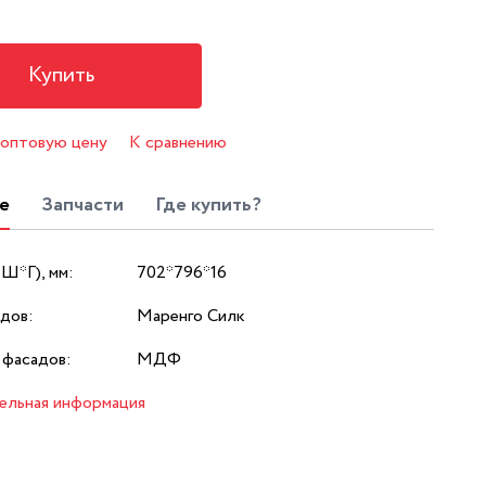
Купить
 оптовую цену
К сравнению
е
Запчасти
Где купить?
*Ш*Г), мм:
702*796*16
дов:
Маренго Силк
 фасадов:
МДФ
ельная информация