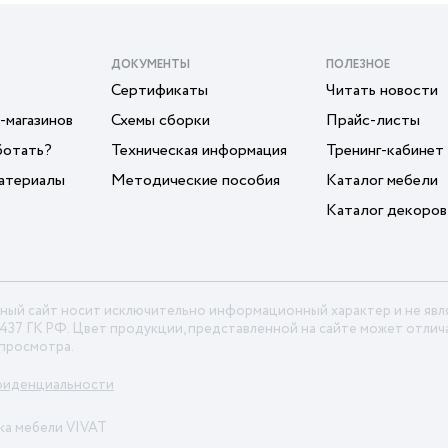
ДОКУМЕНТЫ
ПОЛЕЗНОЕ
Сертификаты
Читать новости
-магазинов
Схемы сборки
Прайс-листы
ботать?
Техническая информация
Тренинг-кабинет
атериалы
Методические пособия
Каталог мебели
Каталог декоров
ный сайт носит исключительно информационный характер и не яв
 437 ГК РФ. Цвет продукции, представленной на сайте может отлича
 просмотра.
фиденциальности
ка мебели VIVAT