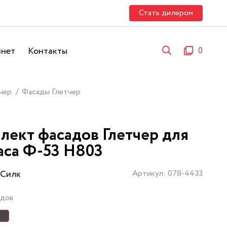
Стать дилером
инет
Контакты
0
чер
Фасады Глетчер
лект фасадов Глетчер для
аса Ф-53 Н803
 Силк
Артикул: 078-4433
адов