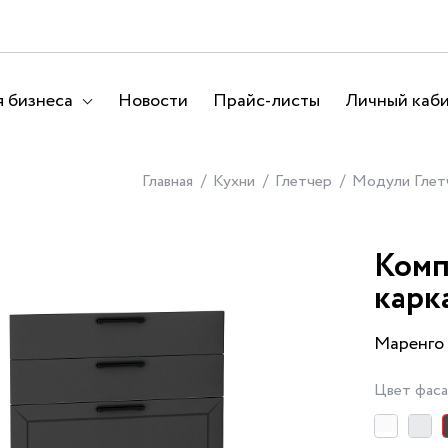
 бизнеса
Новости
Прайс-листы
Личный каб
Главная
Кухни
Глетчер
Модули Глет
Комп
карк
Маренго
Цвет фас