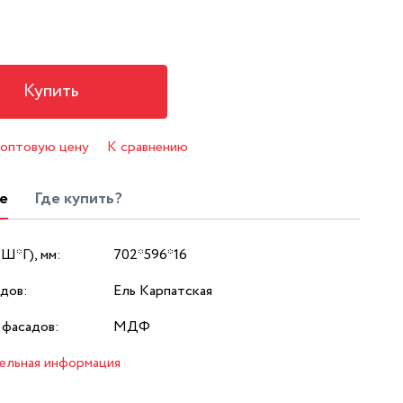
Купить
 оптовую цену
К сравнению
е
Где купить?
*Ш*Г), мм:
702*596*16
дов:
Ель Карпатская
 фасадов:
МДФ
ельная информация