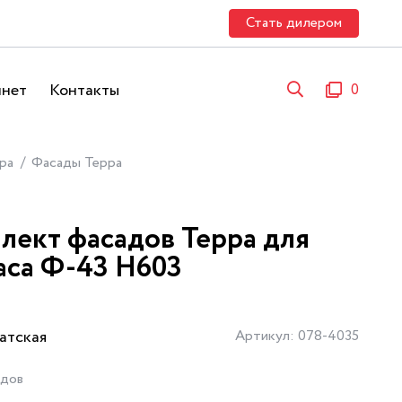
Стать дилером
инет
Контакты
0
ра
Фасады Терра
лект фасадов Терра для
аса Ф-43 Н603
атская
Артикул: 078-4035
адов