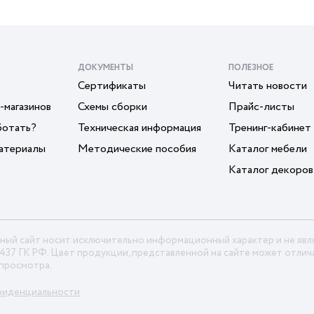
ДОКУМЕНТЫ
ПОЛЕЗНОЕ
Сертификаты
Читать новости
-магазинов
Схемы сборки
Прайс-листы
ботать?
Техническая информация
Тренинг-кабинет
атериалы
Методические пособия
Каталог мебели
Каталог декоров
ный сайт носит исключительно информационный характер и не яв
 437 ГК РФ. Цвет продукции, представленной на сайте может отлича
 просмотра.
фиденциальности