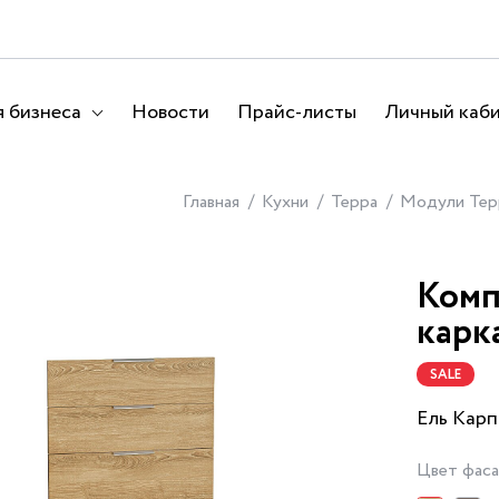
 бизнеса
Новости
Прайс-листы
Личный каб
Главная
Кухни
Терра
Модули Тер
Комп
карк
SALE
Ель Карп
Цвет фас