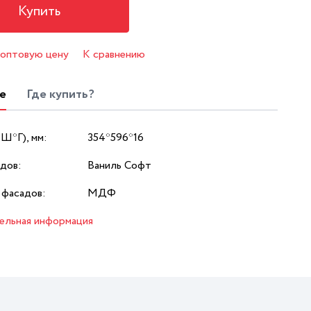
Купить
 оптовую цену
К сравнению
е
Где купить?
*Ш*Г), мм:
354*596*16
дов:
Ваниль Софт
 фасадов:
МДФ
ельная информация