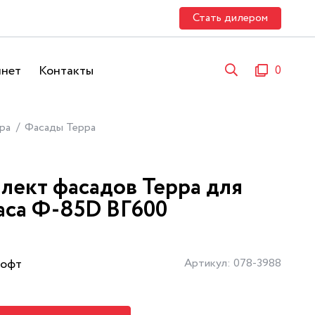
Стать дилером
инет
Контакты
0
ра
Фасады Терра
лект фасадов Терра для
аса Ф-85D ВГ600
Софт
Артикул: 078-3988