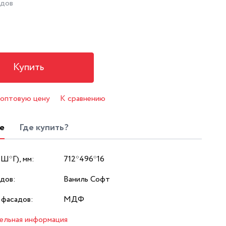
адов
Купить
 оптовую цену
К сравнению
е
Где купить?
*Ш*Г), мм:
712*496*16
дов:
Ваниль Софт
 фасадов:
МДФ
ельная информация