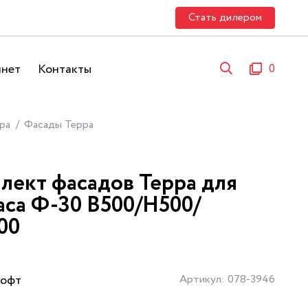
Стать дилером
инет
Контакты
0
ра
Фасады Терра
лект фасадов Терра для
аса Ф-30 В500/Н500/
00
Софт
Артикул: 078-3946