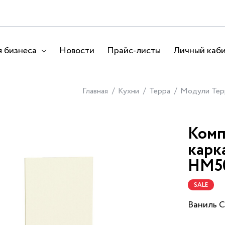
 бизнеса
Новости
Прайс-листы
Личный каб
Главная
Кухни
Терра
Модули Тер
Комп
карк
НМ5
SALE
Ваниль 