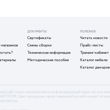
ДОКУМЕНТЫ
ПОЛЕЗНОЕ
Сертификаты
Читать новости
-магазинов
Схемы сборки
Прайс-листы
ботать?
Техническая информация
Тренинг-кабинет
атериалы
Методические пособия
Каталог мебели
Каталог декоров
ный сайт носит исключительно информационный характер и не яв
 437 ГК РФ. Цвет продукции, представленной на сайте может отлича
 просмотра.