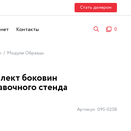
Стать дилером
инет
Контакты
0
ы
Модули Образцы
лект боковин
авочного стенда
Артикул: 095-0258