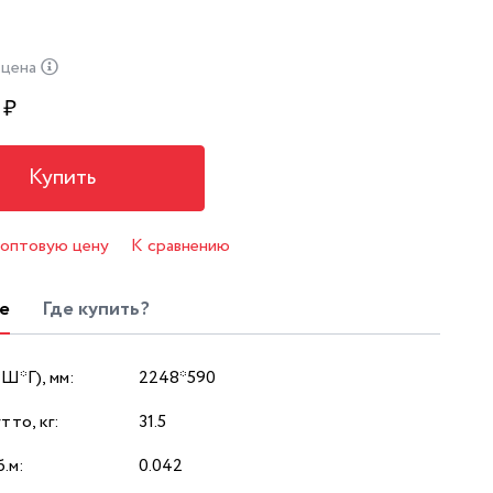
 цена
₽
Купить
 оптовую цену
К сравнению
е
Где купить?
*Ш*Г), мм:
2248*590
тто, кг:
31.5
.м:
0.042