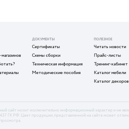
ДОКУМЕНТЫ
ПОЛЕЗНОЕ
Сертификаты
Читать новости
-магазинов
Схемы сборки
Прайс-листы
ботать?
Техническая информация
Тренинг-кабинет
атериалы
Методические пособия
Каталог мебели
Каталог декоров
ный сайт носит исключительно информационный характер и не яв
 437 ГК РФ. Цвет продукции, представленной на сайте может отлича
 просмотра.