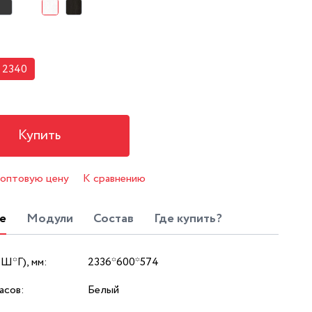
2340
Купить
 оптовую цену
К сравнению
е
Модули
Состав
Где купить?
*Ш*Г), мм:
2336*600*574
асов:
Белый