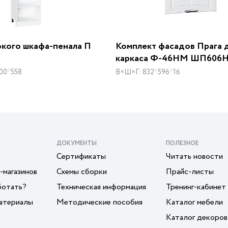
окого шкафа-пенала П
Комплект фасадов Прага 
каркаса Ф-46НМ ШП606
00*558
В×Ш×Г: 832*596*16
ДОКУМЕНТЫ
ПОЛЕЗНОЕ
Сертификаты
Читать новости
-магазинов
Схемы сборки
Прайс-листы
ботать?
Техническая информация
Тренинг-кабинет
атериалы
Методические пособия
Каталог мебели
Каталог декоров