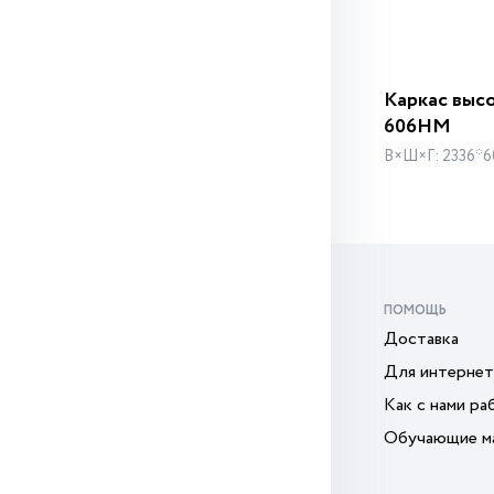
Каркас выс
606НМ
В×Ш×Г: 2336*6
ПОМОЩЬ
Доставка
Для интернет
Как с нами ра
Обучающие м