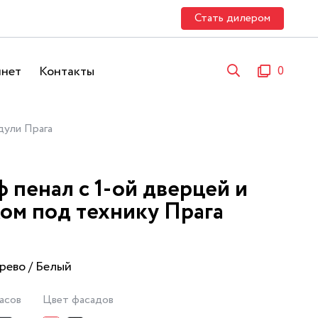
Стать дилером
инет
Контакты
0
ули Прага
 пенал с 1-ой дверцей и
ом под технику Прага
рево / Белый
асов
Цвет фасадов