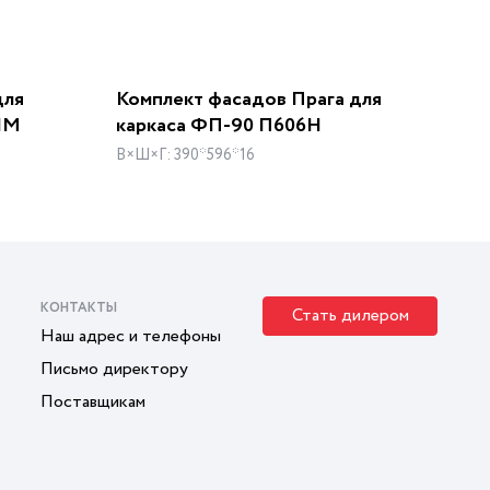
для
Комплект фасадов Прага для
НМ
каркаса ФП-90 П606Н
В×Ш×Г: 390*596*16
КОНТАКТЫ
Стать дилером
Наш адрес и телефоны
Письмо директору
Поставщикам