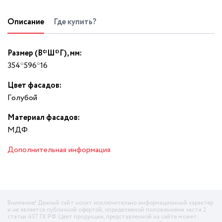
Описание
Где купить?
Размер (В*Ш*Г), мм:
354*596*16
Цвет фасадов:
Гoлyбoй
Материал фасадов:
МДФ
Дополнительная информация
Внимание! Данный сайт носит исключительно информационный характер
и не является публичной офертой, определяемой положениями части 2
статьи 437 ГК РФ. Цвет продукции, представленной на сайте может