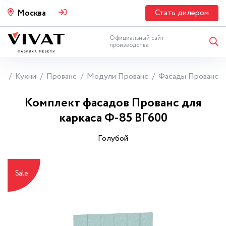
Стать дилером
Москва
Официальный сайт
производства
ая
Кухни
Прованс
Модули Прованс
Фасады Прованс
Комплект фасадов Прованс для
каркаса Ф-85 ВГ600
Гoлyбoй
Sale