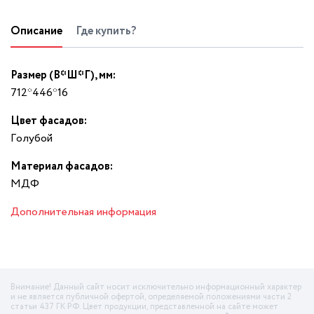
Описание
Где купить?
Размер (В*Ш*Г), мм:
712*446*16
Цвет фасадов:
Гoлyбoй
Материал фасадов:
МДФ
Дополнительная информация
Внимание! Данный сайт носит исключительно информационный характер
и не является публичной офертой, определяемой положениями части 2
статьи 437 ГК РФ. Цвет продукции, представленной на сайте может