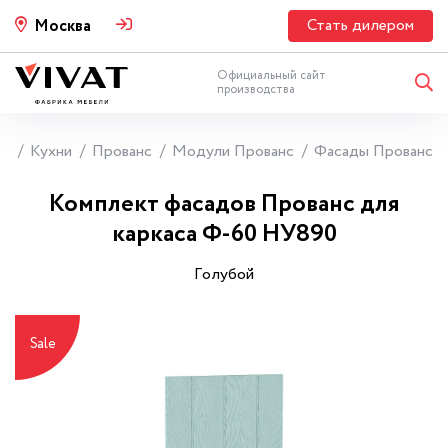
Стать дилером
Москва
Официальный сайт
производства
ая
Кухни
Прованс
Модули Прованс
Фасады Прованс
Комплект фасадов Прованс для
каркаса Ф-60 НУ890
Гoлyбoй
Sale