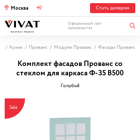
Стать дилером
Москва
Официальный сайт
производства
ая
Кухни
Прованс
Модули Прованс
Фасады Прованс
Комплект фасадов Прованс со
стеклом для каркаса Ф-35 В500
Гoлyбoй
Sale