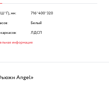
*Ш*Г), мм:
716*400*320
асов:
Белый
каркасов:
ЛДСП
ельная информация
Фьюжн Angel»