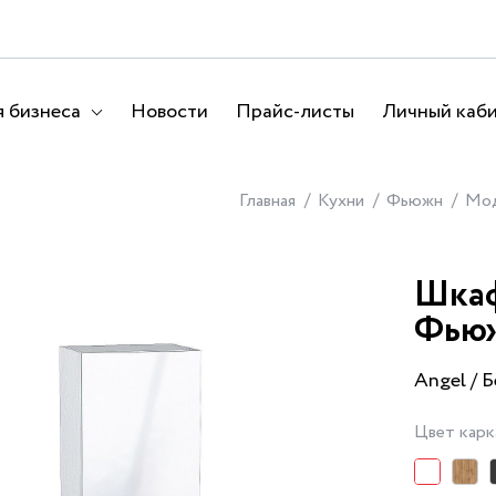
 бизнеса
Новости
Прайс-листы
Личный каб
Главная
Кухни
Фьюжн
Мод
Шкаф
Фью
Angel / 
Цвет карк