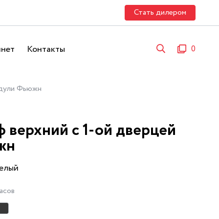
Стать дилером
инет
Контакты
0
ули Фьюжн
 верхний с 1-ой дверцей
жн
Белый
асов