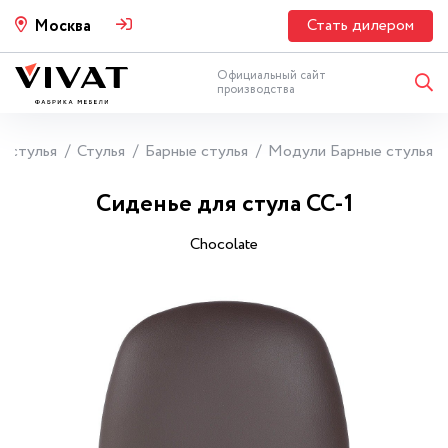
Стать дилером
Москва
Официальный сайт
производства
и стулья
Стулья
Барные стулья
Модули Барные стулья
Сиденье для стула СС-1
Chocolate