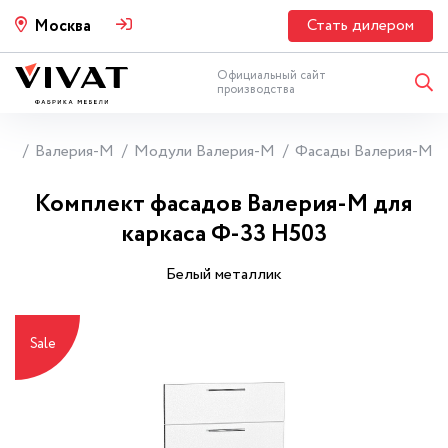
Стать дилером
Москва
Официальный сайт
производства
ни
Валерия-М
Модули Валерия-М
Фасады Валерия-М
Комплект фасадов Валерия-М для
каркаса Ф-33 Н503
Белый металлик
Sale