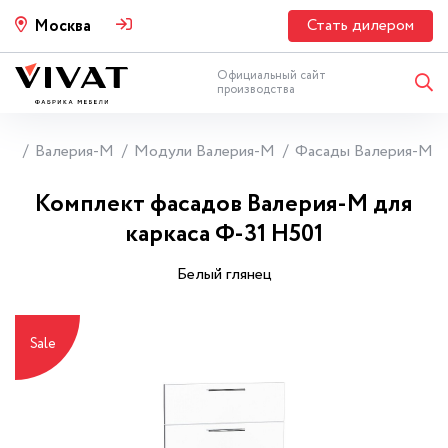
Стать дилером
Москва
Официальный сайт
производства
ни
Валерия-М
Модули Валерия-М
Фасады Валерия-М
Комплект фасадов Валерия-М для
каркаса Ф-31 Н501
Белый глянец
Sale