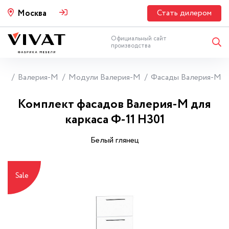
Стать дилером
Москва
Официальный сайт
производства
ни
Валерия-М
Модули Валерия-М
Фасады Валерия-М
Комплект фасадов Валерия-М для
каркаса Ф-11 Н301
Белый глянец
Sale