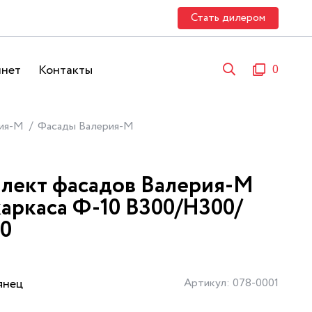
Стать дилером
инет
Контакты
0
ия-М
Фасады Валерия-М
лект фасадов Валерия-М
каркаса Ф-10 В300/Н300/
0
янец
Артикул: 078-0001