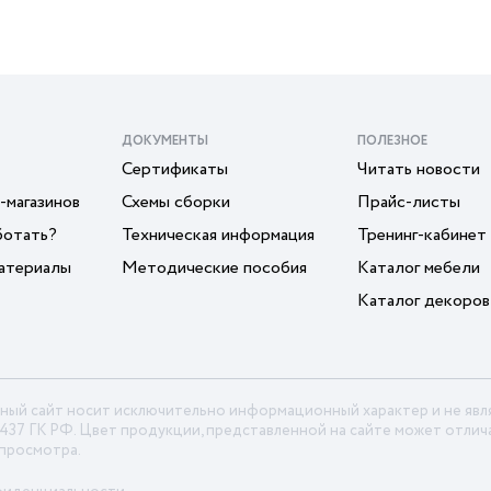
ДОКУМЕНТЫ
ПОЛЕЗНОЕ
Сертификаты
Читать новости
-магазинов
Схемы сборки
Прайс-листы
ботать?
Техническая информация
Тренинг-кабинет
атериалы
Методические пособия
Каталог мебели
Каталог декоров
ный сайт носит исключительно информационный характер и не яв
 437 ГК РФ. Цвет продукции, представленной на сайте может отлича
 просмотра.