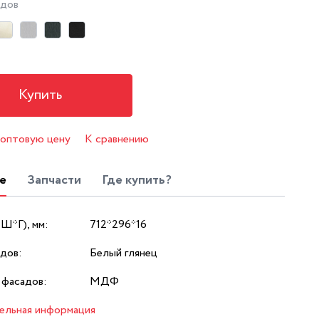
адов
Купить
 оптовую цену
К сравнению
е
Запчасти
Где купить?
*Ш*Г), мм:
712*296*16
дов:
Белый глянец
 фасадов:
МДФ
ельная информация