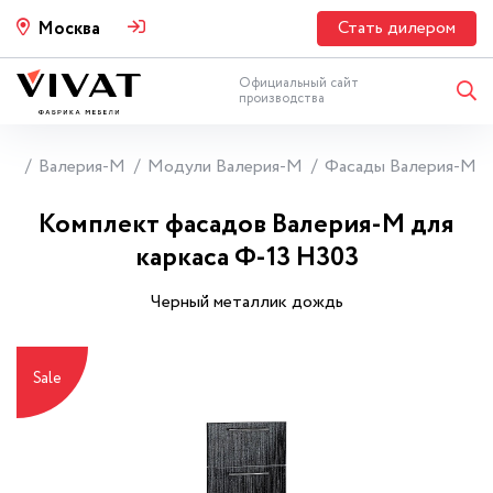
Стать дилером
Москва
Официальный сайт
производства
ни
Валерия-М
Модули Валерия-М
Фасады Валерия-М
Комплект фасадов Валерия-М для
каркаса Ф-13 Н303
Черный металлик дождь
Sale