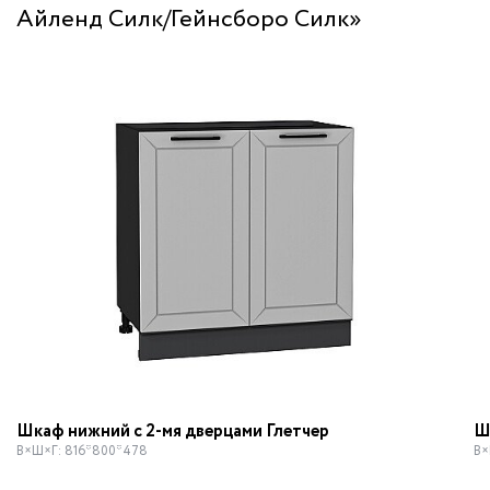
Айленд Силк/Гейнсборо Силк»
Шкаф нижний с 2-мя дверцами Глетчер
Ш
В×Ш×Г: 816*800*478
В×